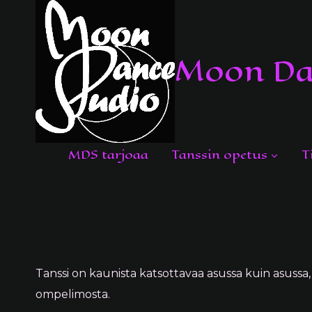
Siirry
sisältöön
Moon Da
MDS tarjoaa
Tanssin opetus
T
Tanssi on kaunista katsottavaa asussa kuin asussa,
ompelimosta.