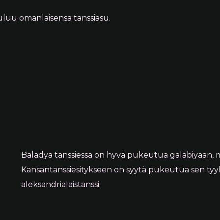
uuluu omanlaisensa tanssiasu.
Baladya tanssiessa on hyvä pukeutua galabiyaan, me
Kansantanssiesitykseen on syytä pukeutua sen tyyl
aleksandrialaistanssi.