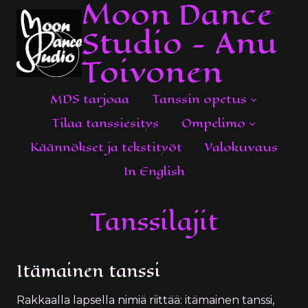
Moon Dance
Siirry
Studio - Anu
sisältöön
Toivonen
MDS tarjoaa
Tanssin opetus
Tilaa tanssiesitys
Ompelimo
Käännökset ja tekstityöt
Valokuvaus
In English
Tanssilajit
Itämainen tanssi
Rakkaalla lapsella nimiä riittää: itämainen tanssi,