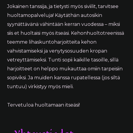
Jokainen tanssija, ja tietysti myös siviilit, tarvitsee
huoltamopalveluja! Käytäthän autosikin
syynättävänä vähintään kerran vuodessa – miksi
siis et huoltaisi myös itseäsi. Kehonhuoltotreenissä
teemme lihaskuntoharjoitteita kehon
vahvistamiseksi ja venytysosuuden kropan
vetreyttämiseksi. Tunti sopii kaikille tasoille, sillä
harjoitteet on helppo mukauttaa omiin tarpeisiin
sopiviksi. Ja muiden kanssa rupatellessa (jos siltä
tuntuu) virkistyy myös mieli.
Tervetuloa huoltamaan itseäsi!