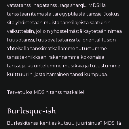
vatsatanssi, napatanssi, raqs sharqi… MDS:llä
tanssitaan itämaista tai egyptiläistä tanssia. Joskus
sitä yhdistetään muista tanssilajeista saatuihin
vaikutteisiin, jolloin yhdstelmästä käytetään nimeä
fuusiotanssi, fuusiovatsatanssi tai oriental fusion.
Yhteisellä tanssimatkallamme tutustumme
tanssitekniikkaan, rakennamme kokonaisia
tansseja, kuuntelemme musiikkia ja tutustumme
kulttuuriin, josta itämainen tanssi kumpuaa.
Tervetuloa MDS:n tanssimatkalle!
Burlesque-ish
Burleskitanssi kenties kutsuu juuri sinua? MDS:llä